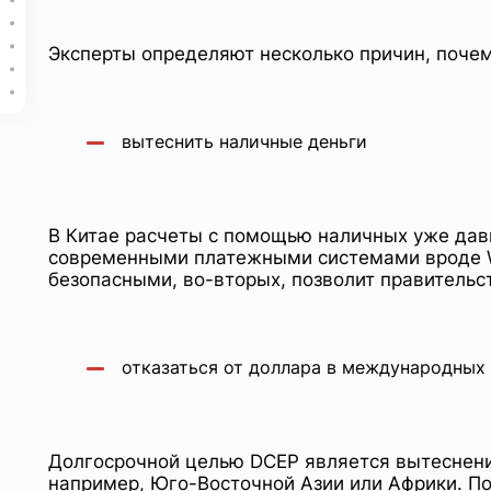
Как хранить цифровую валюту
Где в Китае пользуются цифровыми юанями
Как активировать цифровой кошелек на телефоне в приложени
Эксперты определяют несколько причин, почем
Офлайн-кошелек для оплаты
Похожие публикации
вытеснить наличные деньги
В Китае расчеты с помощью наличных уже давн
современными платежными системами вроде WeC
безопасными, во-вторых, позволит правительст
отказаться от доллара в международных
Долгосрочной целью DCEP является вытеснени
например, Юго-Восточной Азии или Африки. По