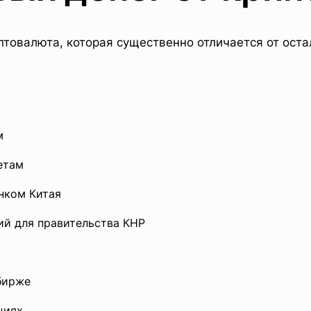
птовалюта, которая существенно отличается от оста
м
етам
нком Китая
ий для правительства КНР
бирже
циях