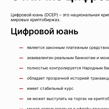
Цифровой юань (DCEP) – это национальная кри
мировых криптобиржах.
Цифровой юань
является законным платежным средство
эквивалентен реальным банкнотам и мон
полностью контролируется Народным ба
обладает прозрачной историей транзакц
имеет стабильный курс
не может выступать на торгах на крипто
может использоваться в офлайн-транзак