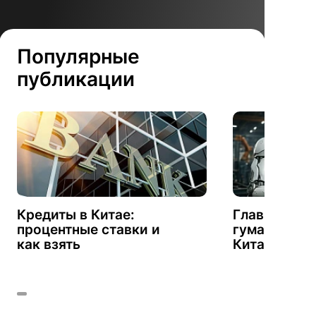
Популярные
публикации
Кредиты в Китае:
Главные пр
процентные ставки и
гуманоидны
как взять
Китае