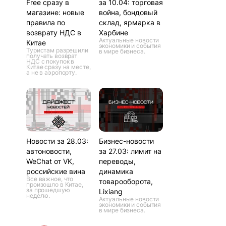
Free сразу в
за 10.04: торговая
магазине: новые
война, бондовый
правила по
склад, ярмарка в
возврату НДС в
Харбине
Актуальные новости
Китае
экономики и события
Туристам разрешили
в мире бизнеса.
получать возврат
НДС с покупок в
Китае сразу на месте,
а не в аэропорту.
Новости за 28.03:
Бизнес-новости
автоновости,
за 27.03: лимит на
WeChat от VK,
переводы,
российские вина
динамика
Все важное, что
товарооборота,
произошло в Китае,
за прошедшую
Lixiang
неделю.
Актуальные новости
экономики и события
в мире бизнеса.