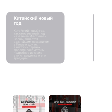
Китайский новый
год
Китайский новый год,
также известный под
названием Фестиваль
Весны, является
важнейшим праздником
в Китае и других
азиатских странах.
Давайте рассмотрим
подробнее историю
этого праздника и его
традиции.