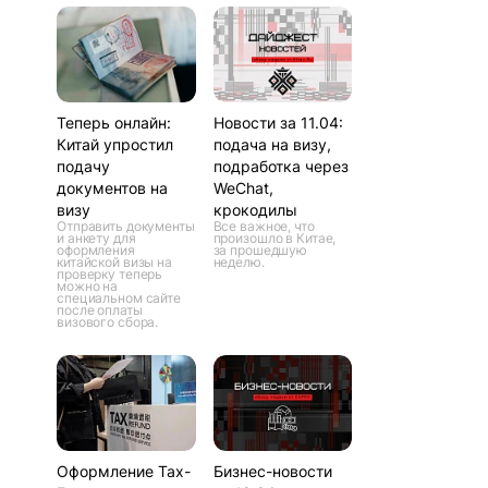
Теперь онлайн:
Новости за 11.04:
Китай упростил
подача на визу,
подачу
подработка через
документов на
WeChat,
визу
крокодилы
Отправить документы
Все важное, что
и анкету для
произошло в Китае,
оформления
за прошедшую
китайской визы на
неделю.
проверку теперь
можно на
специальном сайте
после оплаты
визового сбора.
Оформление Tax-
Бизнес-новости