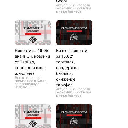
Chery
Актуальные новости
экономики и события
в мире бизнеса.
Новости за 16.05:
Бизнес-новости
визит Си, новинки
за 15.02:
от TaoBao,
торговля,
перевод языка
поддержка
животных
бизнеса,
Все важное, что
снижение
произошло в Китае,
за прошедшую
тарифов
неделю.
Актуальные новости
экономики и события
в мире бизнеса.