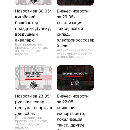
Новости за 30.05:
Бизнес-новости
китайский
за 29.05:
блокбастер,
локализация
праздник Дуаньу,
такси, новый
воздушный
склад,
аквапарк
электрокроссовер
Все важное, что
Xiaomi
произошло в Китае,
Актуальные новости
за прошедшую
экономики и события
неделю.
в мире бизнеса.
Новости за 23.05:
Бизнес-новости
русские товары,
за 22.05:
цензура, спортзал
снижение
для собак
импорта авто,
Все важное, что
локализация
произошло в Китае,
за прошедшую
такси, другие
неделю.