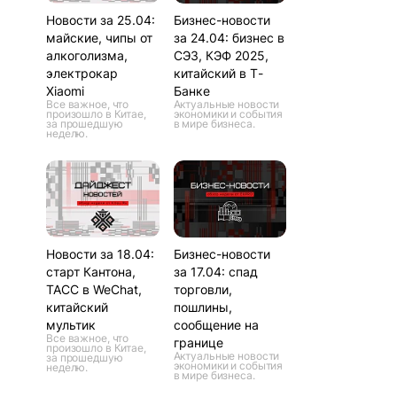
Новости за 25.04:
Бизнес-новости
майские, чипы от
за 24.04: бизнес в
алкоголизма,
СЭЗ, КЭФ 2025,
электрокар
китайский в Т-
Xiaomi
Банке
Все важное, что
Актуальные новости
произошло в Китае,
экономики и события
за прошедшую
в мире бизнеса.
неделю.
Новости за 18.04:
Бизнес-новости
старт Кантона,
за 17.04: спад
ТАСС в WeChat,
торговли,
китайский
пошлины,
мультик
сообщение на
Все важное, что
границе
произошло в Китае,
Актуальные новости
за прошедшую
экономики и события
неделю.
в мире бизнеса.