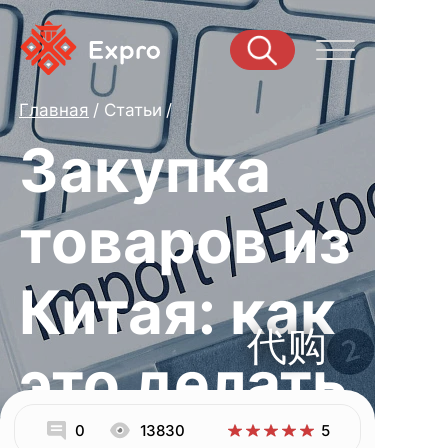
Главная
Статьи
Закупка
товаров из
Китая: как
代购
это делать
0
13830
5