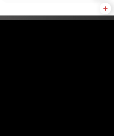
Подписывайтесь
и
получайте
самые важные материалы
первыми
Telegram
О нас
Контакты