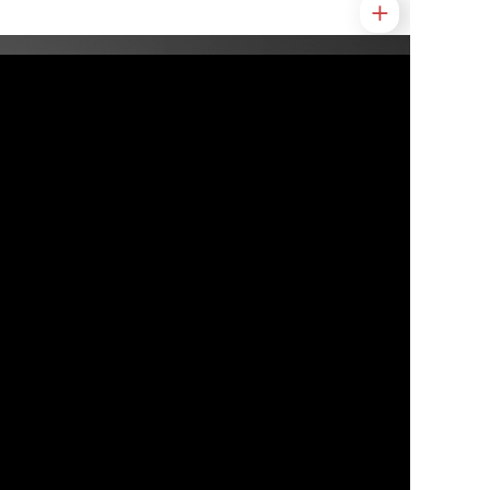
Подписывайтесь
и
получайте
самые важные материалы
первыми
Telegram
О нас
Контакты