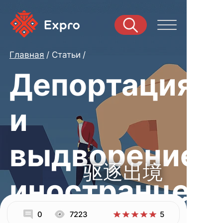
Главная
Статьи
Депортация
и
выдворение
驱逐出境
иностранцев
0
7223
5