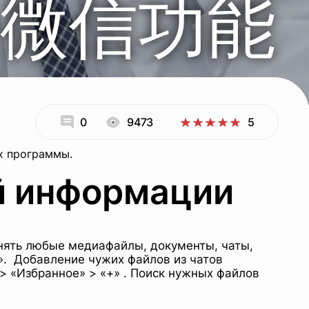
微信功能
0
9473
5
х программы.
й информации
анять любые медиафайлы, документы, чаты,
Я». Добавление чужих файлов из чатов
 > «Избранное» > «+» . Поиск нужных файлов