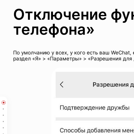
Отключение фун
телефона»
По умолчанию у всех, у кого есть ваш WeChat,
раздел «Я» > «Параметры» > «Разрешения для 
Избранное – сохранение полезной информации
Отключение функции «Найти меня по номеру телефона»
Преобразование аудио в текст
Перевод текста с камеры на английский после сканирования
Перевод текста с картинки