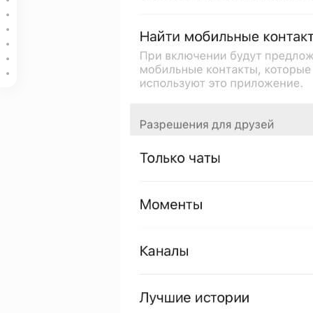
Упрощённый режим для пожилых пользователей
Возможность разделить счет между друзьями
Создание шаблона компании для выдачи фапьяо
Веб-версия WeChat для компьютера (Windows и Mac)
Регистрация 2 аккаунтов на 1 телефонный номер – отделите лич
Похожие публикации