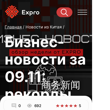
Главная
Новости из Китая
Бизнес-
новости за
09.11:
商务新闻
рекорды
0
692
5