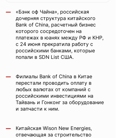
China,
«Бэнк оф Чайна», российская
Chery
дочерняя структура китайского
Bank of China, расчетный бизнес
которого сосредоточен на
вместо
платежах в юанях между РФ и КНР,
с 24 июня прекратила работу с
российскими банками, которые
попали в SDN List США.
Mercedes,
Филиалы Bank of China в Китае
новый
перестали проводить оплату в
любых валютах от компаний с
российскими инвестициями на
Тайвань и Гонконг за оборудование
пункт
и запчасти к ним.
пропуска
Китайская Wison New Energies,
отвечающая за строительство