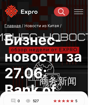
Главная
Новости из Китая
Бизнес-
новости за
27.06:
商务新闻
Bank of
0
527
5