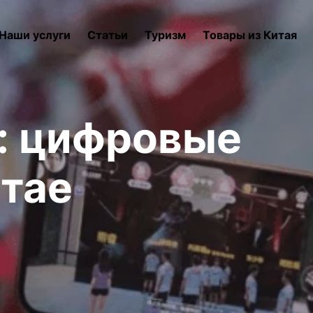
Наши услуги
Статьи
Туризм
Товары из Китая
: цифровые
итае