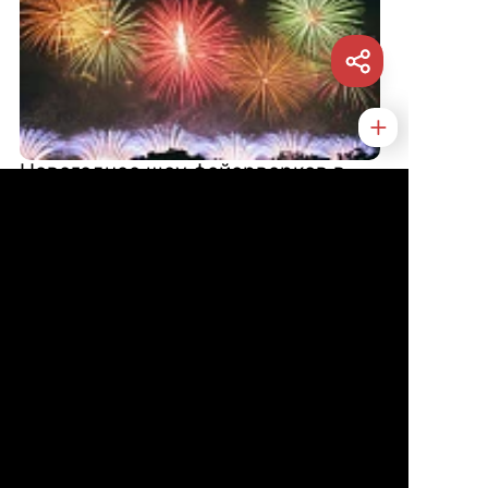
Новогоднее шоу фейерверков в
Гуанчжоу: где и как посмотреть
Автор статьи
Напрейкин Сергей
Основатель проекта
Kitau.Ru