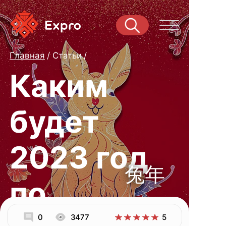
Главная
Статьи
Каким
будет
2023 год
兔年
по
0
3477
5