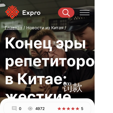
Главная
Новости из Китая
Конец эры
репетиторов
в Китае:
罚款
жесткие
0
4972
5