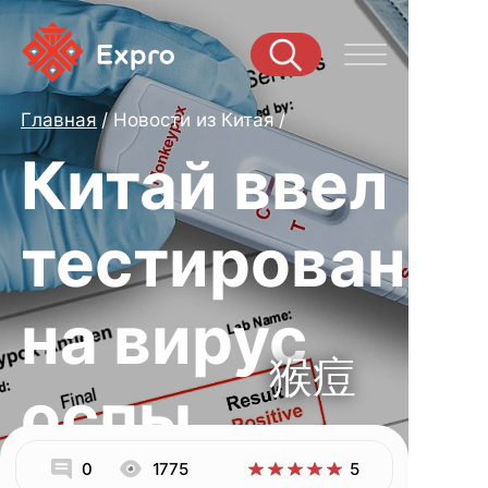
Главная
Новости из Китая
Китай ввел
тестирование
на вирус
猴痘
оспы
0
1775
5