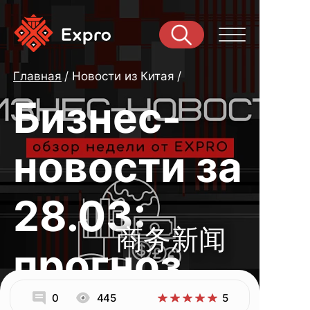
Главная
Новости из Китая
Бизнес-
новости за
28.03:
商务新闻
прогноз
0
445
5