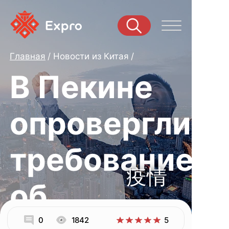
Главная
Новости из Китая
В Пекине
опровергли
требование
疫情
об
0
1842
5