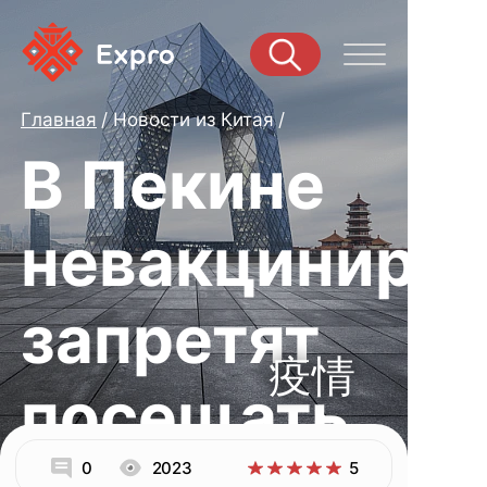
Главная
Новости из Китая
В Пекине
невакциниро
запретят
疫情
посещать
0
2023
5