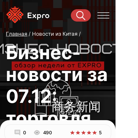
Главная
Новости из Китая
Бизнес-
новости за
07.12:
商务新闻
торговля,
0
490
5