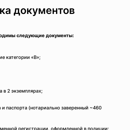
вка документов
бходимы следующие документы:
е категории «B»;
а в 2 экземплярах;
 и паспорта (нотариально заверенный ~460
менной регистрации, оформленной в полиции;