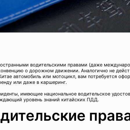
ностранными водительскими правами (даже международ
нвенцию о дорожном движении. Аналогично не действ
 Китае автомобиль или мотоцикл, вам потребуется офо
ренду или даже в каршеринг.
зиденты, имеющие национальное водительское удостове
рждающий уровень знаний китайских ПДД.
одительские права