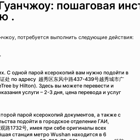
 Гуанчжоу: пошаговая инс
ю .
анчжоу, потребуется выполнить следующие действия:
.
их. С одной парой ксерокопий вам нужно подойти в
о 广州公证处 по адресу 越秀区东风中路437-439号越秀城市广
Tree by Hilton). Здесь вы можете перевести и
казания услуги – 2-3 дня, цена перевода и услуг
торой парой ксерокопий документов, а также с
ьства подойти в городское отделение ГАИ,
1732号, имея при себе оригиналы всех
йшая станция метро Wushan
находится в 6