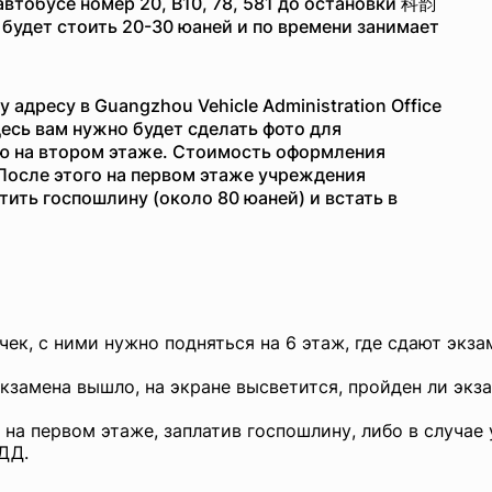
автобусе номер 20, B10, 78, 581 до остановки 科韵
удет стоить 20-30 юаней и по времени занимает
 адресу в Guangzhou Vehicle Administration Office
сь вам нужно будет сделать фото для
ю на втором этаже. Стоимость оформления
 После этого на первом этаже учреждения
тить госпошлину (около 80 юаней) и встать в
ек, с ними нужно подняться на 6 этаж, где сдают экз
экзамена вышло, на экране высветится, пройден ли экза
на первом этаже, заплатив госпошлину, либо в случае 
БДД.