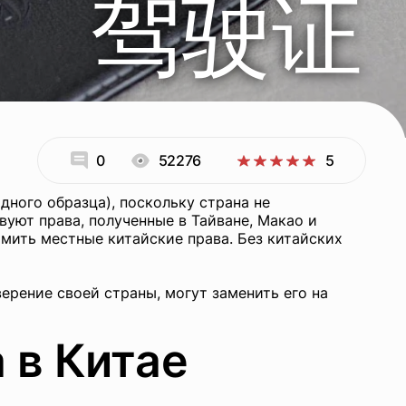
驾驶证
0
52276
5
ного образца), поскольку страна не
уют права, полученные в Тайване, Макао и
рмить местные китайские права. Без китайских
рение своей страны, могут заменить его на
 в Китае