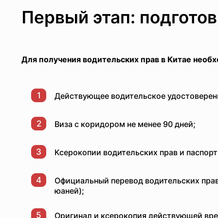
Первый этап: подгото
Для получения водительских прав в Китае нео
1
Действующее водительское удостоверени
2
Виза с коридором не менее 90 дней;
3
Ксерокопии водительских прав и паспорт
4
Официальный перевод водительских прав
юаней);
5
Оригинал и ксерокопия действующей вре