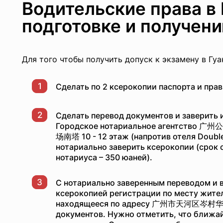
Водительские права в
подготовке и получени
Для того чтобы получить допуск к экзамену в Гу
1
Сделать по 2 ксерокопии паспорта и прав
2
Сделать перевод документов и заверить 
Городское нотариальное агентств
场南塔 10 - 12 этаж (напротив отеля Double
нотариально заверить ксерокопии (срок о
нотариуса – 350 юаней).
3
С нотариально заверенным переводом и в
ксерокопией регистрации по месту жител
находящееся по адресу 广州市天河区岑村华观路
документов. Нужно отметить, что ближа