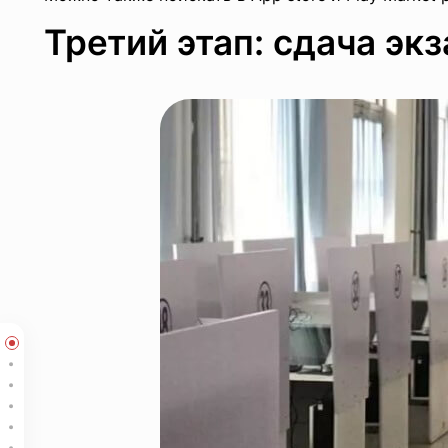
Третий этап: сдача эк
Как получить водительские права в Китае
Первый этап: подготовка документов
Второй этап: подготовка к экзамену
Третий этап: сдача экзамена в ГАИ
Водительские права в Гуанчжоу: пошаговая инструкция по подг