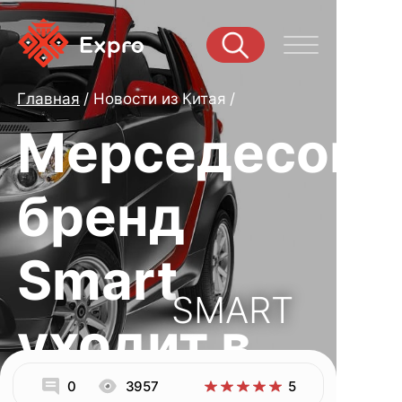
Главная
Новости из Китая
Мерседесовс
бренд
Smart
SMART
уходит в
0
3957
5