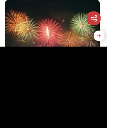
Новогоднее шоу фейерверков в
Гуанчжоу: где и как посмотреть
Автор статьи
Напрейкин Сергей