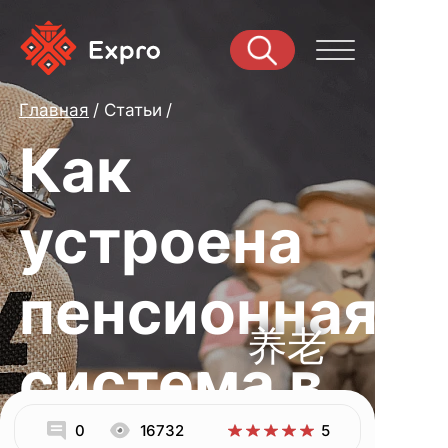
Главная
Статьи
Как
устроена
пенсионная
养老
система в
0
16732
5