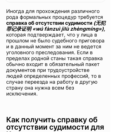
об
Иногда для прохождения различного
отсутствии
рода формальных процедур требуется
справка об отсутствии судимости
(无犯
罪记录证明 «wú fànzuì jìlù zhèngmíng»),
которая подтверждает, что у лица в
судимости
прошлом не было судебного приговора
и в данный момент за ним не ведется
уголовного преследования. Если в
пределах родной станы такая справка
обычно входит в обязательный пакет
документов при трудоустройстве
людей определенных профессий, то в
случае переезда на работу в другую
страну она нужна всем без
исключения.
Как получить справку об
отсутствии судимости для