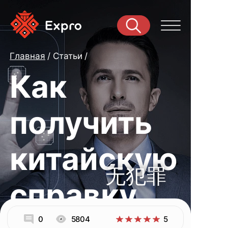
Главная
Статьи
Как
получить
китайскую
无犯罪
справку
0
5804
5