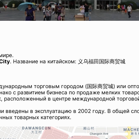
мире.
City
. Название на китайском: 义乌福田国际商贸城
ународным торговым городом (国际商贸城) или оптов
ко с развитием бизнеса по продаже мелких товаров 
 расположенный в центре международной торговой
 введены в эксплуатацию в 2002 году. В общей сло
чных товарных категориях.