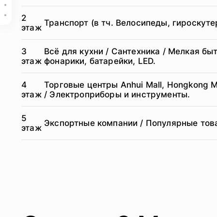
Список всех оптовых рынков в Иу
Похожие публикации
2
Транспорт (в тч. Велосипеды, гироскут
этаж
3
Всё для кухни / Сантехника / Мелкая бы
этаж
фонарики, батарейки, LED.
4
Торговые центры Anhui Mall, Hongkong Ma
этаж
/ Электроприборы и инструменты.
5
Экспортные компании / Популярные тов
этаж