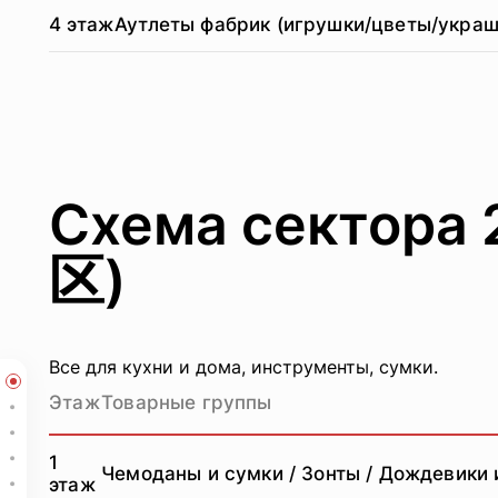
4 этаж
Аутлеты фабрик (игрушки/цветы/украше
Схема сектора
区)
Все для кухни и дома, инструменты, сумки.
Схема сектора 1 рынка Футьен в Иу (国际商贸城一区)
Этаж
Товарные группы
Схема сектора 2 оптового рынка Иу (国际商贸城二区)
Сектор 3 Международного торгового города Футьень (国际商
Схема сектора 4 оптового рынка Футьень в Иу (国际商贸城四区)
1
Чемоданы и сумки / Зонты / Дождевики и 
этаж
Схема сектора 5 оптового рынка Футьень в Иу (国际商贸城五区)