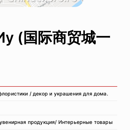
 в Иу (国际商贸城一
лористики / декор и украшения для дома.
 Сувенирная продукция/ Интерьерные товары