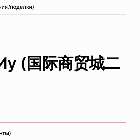
ния/поделки)
ка Иу (国际商贸城二
нты)