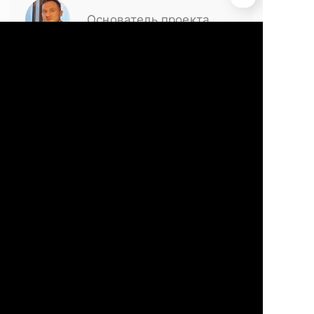
Основатель проекта
Kitau.Ru
Оцените публикацию
Мы будем
рады вашей оценке
Комментарии
0
Оставьте ваш комментарий,
мы ценим ваше мнение