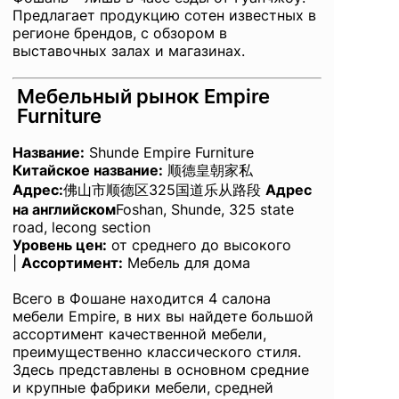
Предлагает продукцию сотен известных в
регионе брендов, с обзором в
выставочных залах и магазинах.
Мебельный рынок Empire
Furniture
Название
:
Shunde Empire Furniture
Китайское название:
顺德皇朝家私
Адрес:
佛山市顺德区325国道乐从路段
Адрес
на английском
Foshan, Shunde, 325 state
road, lecong section
Уровень цен:
от среднего до высокого
|
Ассортимент:
Мебель для дома
Всего в Фошане находится 4 салона
мебели Empire, в них вы найдете большой
ассортимент качественной мебели,
преимущественно классического стиля.
Здесь представлены в основном средние
и крупные фабрики мебели, средней