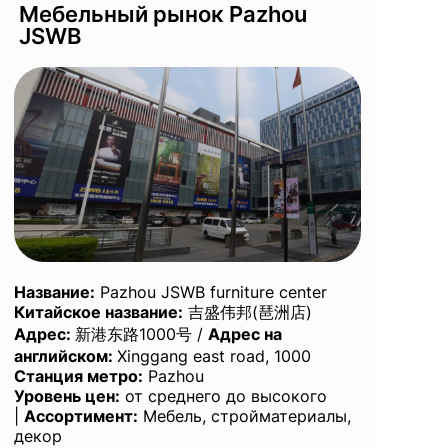
Мебельный рынок Pazhou
JSWB
Название
:
Pazhou JSWB furniture center
Китайское название:
吉盛伟邦(琶洲店)
Адрес:
新港东路1000号 /
Адрес на
английском
:
Xinggang east road, 1000
Станция метро:
Pazhou
Уровень цен:
от среднего до высокого
|
Ассортимент:
Мебель, стройматериалы,
декор