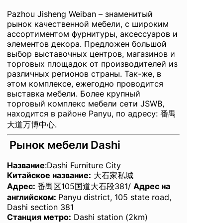
Pazhou Jisheng Weiban – знаменитый
рынок качественной мебели, с широким
ассортиментом фурнитуры, аксессуаров и
элементов декора. Предложен большой
выбор выставочных центров, магазинов и
торговых площадок от производителей из
различных регионов страны. Так-же, в
этом комплексе, ежегодно проводится
выставка мебели. Более крупный
торговый комплекс мебели сети JSWB,
находится в районе Panyu, по адресу: 番禺
大道万博中心.
Рынок мебели Dashi
Название
:Dashi Furniture City
Китайское название:
大石家私城
Адрес:
番禺区105国道大石段381/
Адрес на
английском
:
Panyu district, 105 state road,
Dashi section 381
Станция метро:
Dashi station (2km)