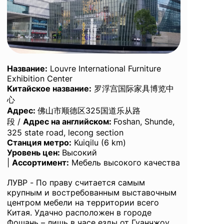
Название
:
Louvre International Furniture
Exhibition Center
Китайское название:
罗浮宫国际家具博览中
心
Адрес:
佛山市顺德区325国道乐从路
段 /
Адрес на английском
:
Foshan, Shunde,
325 state road, lecong section
Станция метро:
Kuiqilu (6 km)
Уровень цен:
Высокий
|
Ассортимент:
Мебель высокого качества
ЛУВР - По праву считается самым
крупным и востребованным выставочным
центром мебели на территории всего
Китая. Удачно расположен в городе
Фошань – лишь в часе езды от Гуанчжоу.