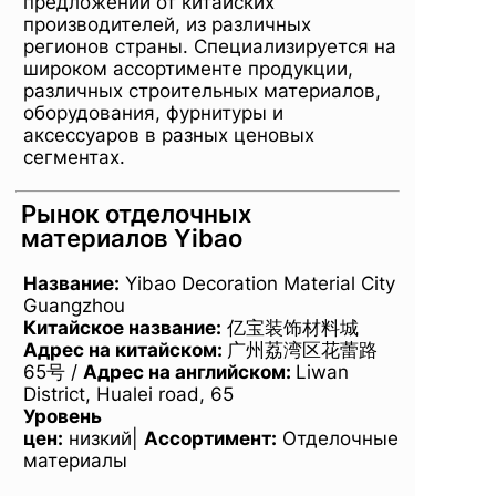
предложений от китайских
производителей, из различных
регионов страны. Специализируется на
широком ассортименте продукции,
различных строительных материалов,
оборудования, фурнитуры и
аксессуаров в разных ценовых
сегментах.
Рынок отделочных
материалов Yibao
Название
:
Yibao Decoration Material City
Guangzhou
Китайское название:
亿宝装饰材料城
Адрес на китайском:
广州荔湾区花蕾路
65号 /
Адрес на английском
:
Liwan
District, Hualei road, 65
Уровень
цен:
низкий|
Ассортимент:
Отделочные
материалы