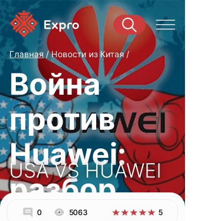
Главная
Новости из Китая
Война
против
Huawei:
USA VS HUAWEI
разбор
0
5063
5