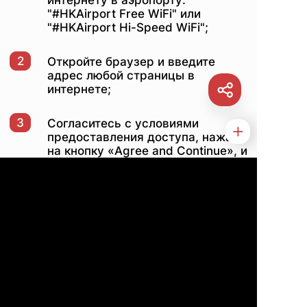
интернету в аэропорту:
"#HKAirport Free WiFi" или
"#HKAirport Hi-Speed ​​WiFi";
2
Откройте браузер и введите
адрес любой страницы в
интернете;
3
Согласитесь с условиями
предоставления доступа, нажав
на кнопку «Agree and Continue», и
пользуйтесь интернетом без
ограничений.
Похожие публикации