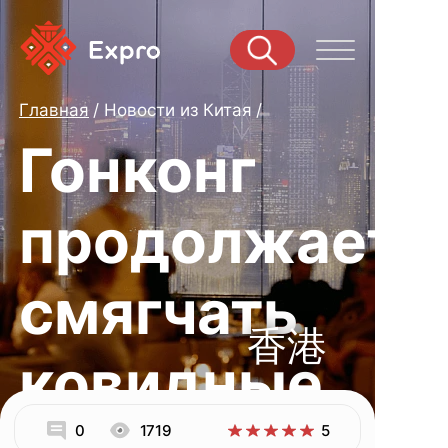
Главная
Новости из Китая
Гонконг
продолжает
смягчать
香港
ковидные
0
1719
5